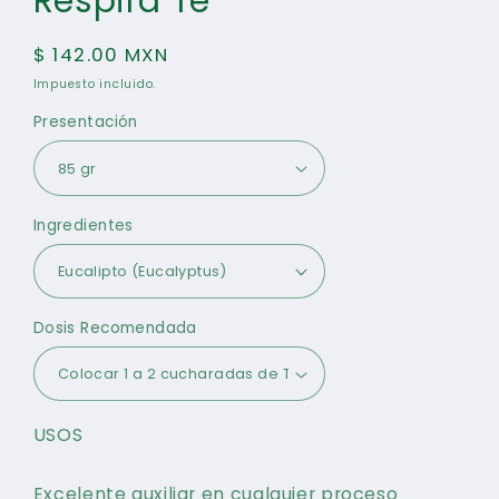
Respira Té
modal
Precio
$ 142.00 MXN
habitual
Impuesto incluido.
Presentación
Ingredientes
Dosis Recomendada
USOS
Excelente auxiliar en cualquier proceso