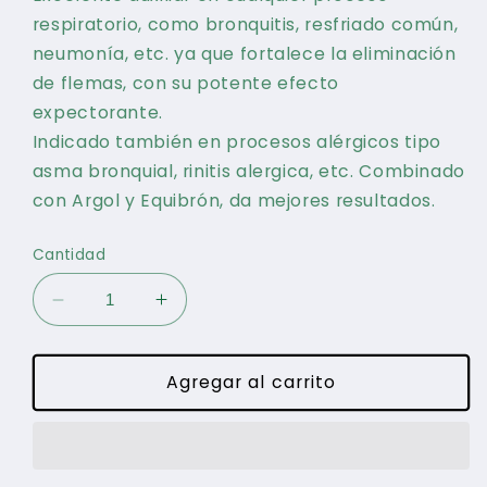
respiratorio, como bronquitis, resfriado común,
neumonía, etc. ya que fortalece la eliminación
de flemas, con su potente efecto
expectorante.
Indicado también en procesos alérgicos tipo
asma bronquial, rinitis alergica, etc. Combinado
con Argol y Equibrón, da mejores resultados.
Cantidad
Reducir
Aumentar
cantidad
cantidad
para
para
Respira
Respira
Agregar al carrito
Té
Té