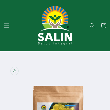
Ir
directamente
al contenido
Carrito
Ir
directamente
a la
información
del producto