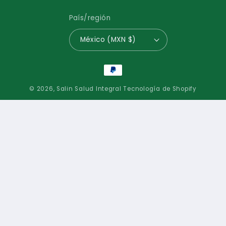
País/región
México (MXN $)
Formas
de
© 2026,
Salin Salud Integral
Tecnología de Shopify
pago