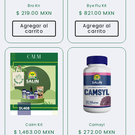
Bro Kn
Bye Flu Kit
Precio
$ 219.00 MXN
Precio
$ 821.00 MXN
habitual
habitual
Agregar al
Agregar al
carrito
carrito
Calm Kit
Camsyl
Precio
$ 1,463.00 MXN
Precio
$ 272.00 MXN