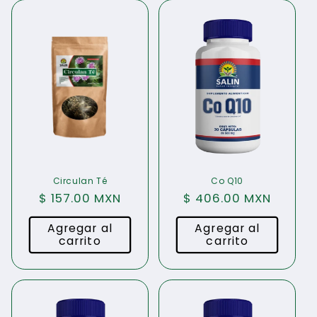
Circulan Té
Co Q10
Precio
$ 157.00 MXN
Precio
$ 406.00 MXN
habitual
habitual
Agregar al
Agregar al
carrito
carrito