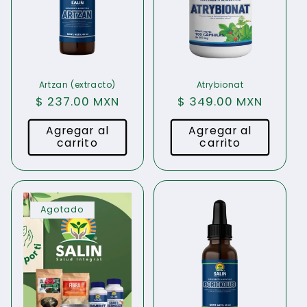
Artzan (extracto)
Atrybionat
Precio
$ 237.00 MXN
Precio
$ 349.00 MXN
habitual
habitual
Agregar al
Agregar al
carrito
carrito
Agotado