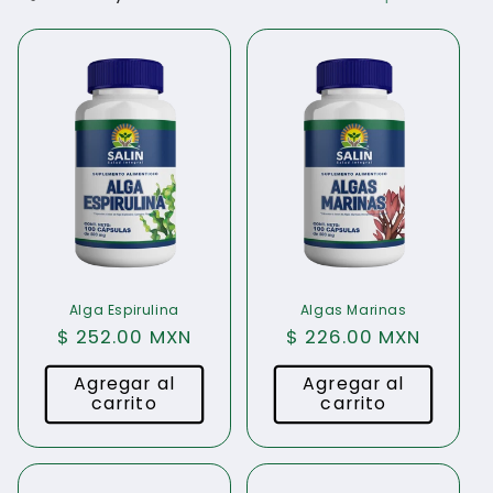
c
c
i
ó
n
:
Alga Espirulina
Algas Marinas
Precio
$ 252.00 MXN
Precio
$ 226.00 MXN
habitual
habitual
Agregar al
Agregar al
carrito
carrito