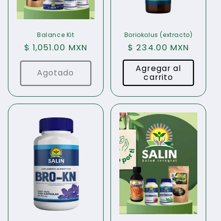
Balance Kit
Boriokolus (extracto)
Precio
$ 1,051.00 MXN
Precio
$ 234.00 MXN
habitual
habitual
Agregar al
Agotado
carrito