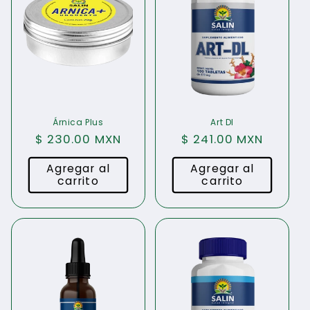
Árnica Plus
Art Dl
Precio
$ 230.00 MXN
Precio
$ 241.00 MXN
habitual
habitual
Agregar al
Agregar al
carrito
carrito