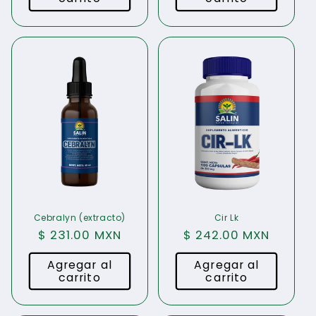
Cebralyn (extracto)
Cir Lk
Precio
$ 231.00 MXN
Precio
$ 242.00 MXN
habitual
habitual
Agregar al
Agregar al
carrito
carrito