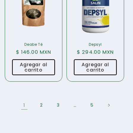
Deabe Té
Depsyl
Precio
$ 146.00 MXN
Precio
$ 294.00 MXN
habitual
habitual
Agregar al
Agregar al
carrito
carrito
1
…
2
3
5