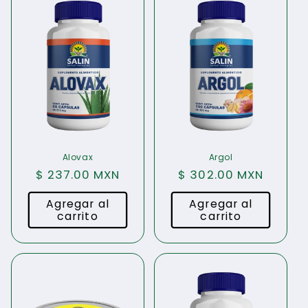
Alovax
Argol
Precio
$ 237.00 MXN
Precio
$ 302.00 MXN
habitual
habitual
Agregar al
Agregar al
carrito
carrito