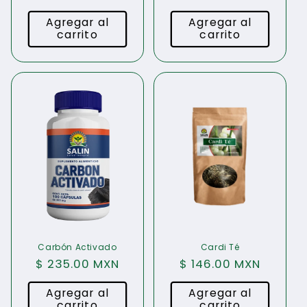
habitual
habitual
Agregar al
Agregar al
carrito
carrito
Carbón Activado
Cardi Té
Precio
$ 235.00 MXN
Precio
$ 146.00 MXN
habitual
habitual
Agregar al
Agregar al
carrito
carrito