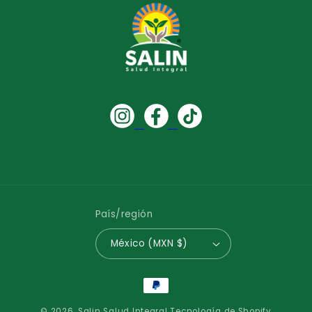
País/región
México (MXN $)
Formas
de
© 2026,
Salin Salud Integral
Tecnología de Shopify