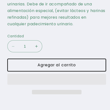
urinarias. Debe de ir acompañado de una
alimentación especial, (evitar lácteos y harinas
refinadas) para mejores resultados en
cualquier padecimiento urinario.
Cantidad
Reducir
Aumentar
cantidad
cantidad
para
para
Nef
Nef
Agregar al carrito
Tx
Tx