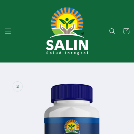
Ir
directamente
al contenido
Carrito
Ir
directamente
a la
información
del producto