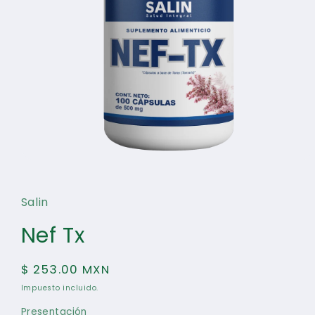
Abrir
elemento
multimedia
1
Salin
en
una
Nef Tx
ventana
modal
Precio
$ 253.00 MXN
habitual
Impuesto incluido.
Presentación