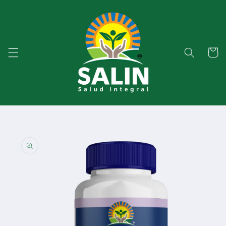
Ir
directamente
al contenido
Carrito
Ir
directamente
a la
información
del producto