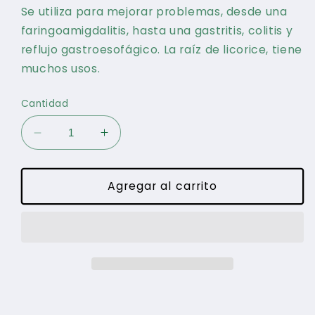
Se utiliza para mejorar problemas, desde una
faringoamigdalitis, hasta una gastritis, colitis y
reflujo gastroesofágico. La raíz de licorice, tiene
muchos usos.
Cantidad
Reducir
Aumentar
cantidad
cantidad
para
para
Licorice
Licorice
Agregar al carrito