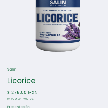
Abrir
elemento
multimedia
1
Salin
en
una
Licorice
ventana
modal
Precio
$ 278.00 MXN
habitual
Impuesto incluido.
Presentación